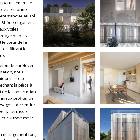
et partiellement le
oiles en forme
ent s’ancrer au sol
u Rhône et guident
eux voiles
rdage de bois,
t le cœur de la
ds, filtrant le
re.
ation de surélever
itation, nous
tourner cette
rchant la pièce à
 de la construction
 mieux profiter de
aysage et de rendre
e ; la terrasse
urs qui traverse la
 aménagement fort,