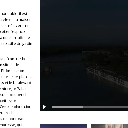
inondable, il est
urélever la maison.
de surélever d’un
loiter l’espace
la maison, afin de
ite taille du jardin
ste à ancrer la
 site et de
le Rhône et son
 en premier plan. La
rts et le boulevard
inture, le Palais
trait occupent le
cette vue
 Cette implantation
eux voiles
és de panneaux
ompressé, qui