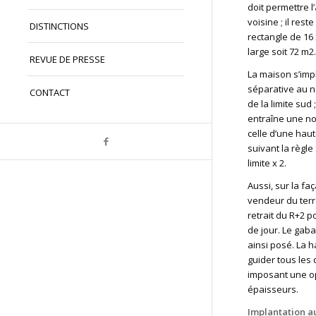
doit permettre l
voisine ; il rest
DISTINCTIONS
rectangle de 16
large soit 72 m2.
REVUE DE PRESSE
La maison s’impl
séparative au n
CONTACT
de la limite sud 
entraîne une nou
celle d’une hau
suivant la règle
limite x 2.
Aussi, sur la fa
vendeur du ter
retrait du R+2 po
de jour. Le gaba
ainsi posé. La h
guider tous les 
imposant une o
épaisseurs.
Implantation au