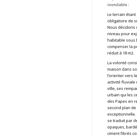
inondable :
Le terrain étant 
obligatoire de s
Nous décidons 
niveau pour exp
habitable sous 
compenser la pet
réduit à 18 m2.
La volonté consi
maison dans son
l’orienter vers 
activité fluviale
ville, ses rempa
urbain qui les ce
des Papes en re
second plan de 
exceptionnelle.
se traduit par d
opaques, bard
ciment fibrés c