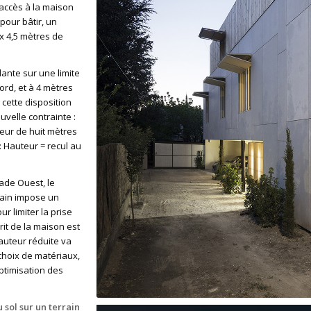
’accès à la maison
e pour bâtir, un
 x 4,5 mètres de
ante sur une limite
ord, et à 4 mètres
; cette disposition
velle contrainte :
teur de huit mètres
 : Hauteur = recul au
çade Ouest, le
rain impose un
ur limiter la prise
rit de la maison est
auteur réduite va
choix de matériaux,
ptimisation des
 sol sur un terrain