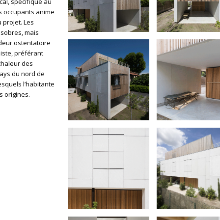
cal, spécifique au
s occupants anime
 projet. Les
 sobres, mais
ideur ostentatoire
iste, préférant
 chaleur des
pays du nord de
esquels l’habitante
s origines.