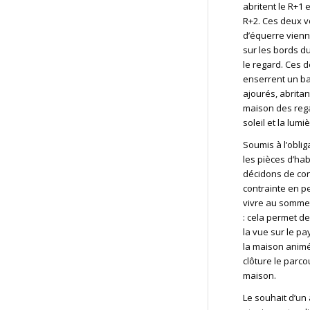
abritent le R+1 
R+2. Ces deux v
d’équerre vienn
sur les bords d
le regard. Ces d
enserrent un ba
ajourés, abritan
maison des regar
soleil et la lumiè
Soumis à l’oblig
les pièces d’hab
décidons de con
contrainte en pe
vivre au sommet
: cela permet de
la vue sur le p
la maison animé
clôture le parco
maison.
Le souhait d’un